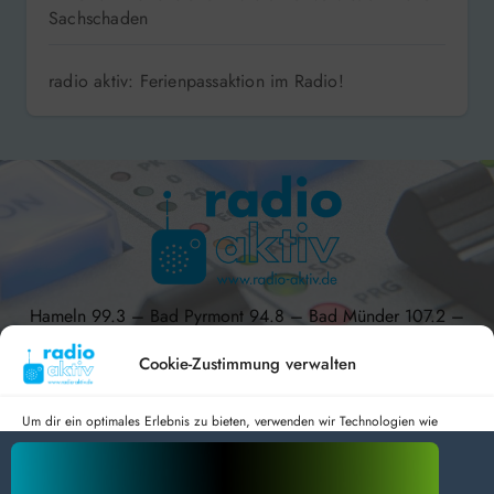
Sachschaden
radio aktiv: Ferienpassaktion im Radio!
Hameln 99.3 – Bad Pyrmont 94.8 – Bad Münder 107.2 –
DAB+ 9C
Cookie-Zustimmung verwalten
Um dir ein optimales Erlebnis zu bieten, verwenden wir Technologien wie
Cookies, um Geräteinformationen zu speichern und/oder darauf zuzugreifen.
radio aktiv e.V.
Wenn du diesen Technologien zustimmst, können wir Daten wie das
Surfverhalten oder eindeutige IDs auf dieser Website verarbeiten. Wenn du
Anmelden
Datenschutz
Impressum