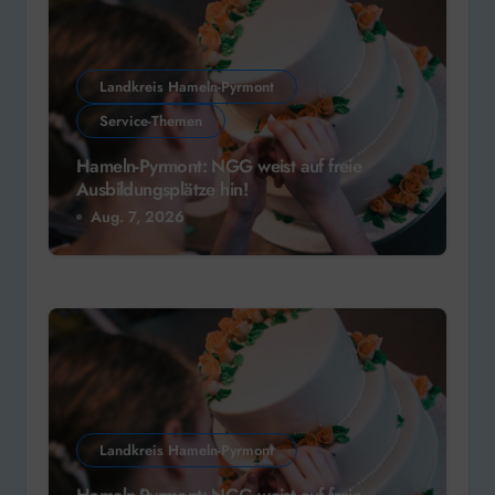
Landkreis Hameln-Pyrmont
Service-Themen
Hameln-Pyrmont: NGG weist auf freie
Ausbildungsplätze hin!
Aug. 7, 2026
Landkreis Hameln-Pyrmont