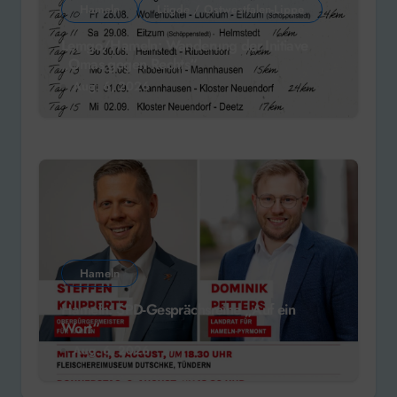
Hameln
Lügde / Ostwestfalen-Lippe
Lemgo/Hameln: Wanderung der Initiave
„Omas gegen Rechts“
Aug. 6, 2026
Hameln
Hameln: SPD-Gesprächsreihe „Auf ein
Wort“
Aug. 6, 2026