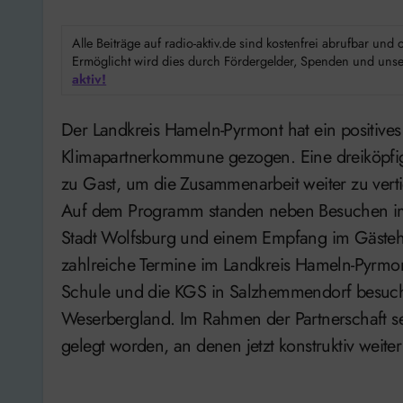
Alle Beiträge auf radio-aktiv.de sind kostenfrei abrufbar un
Ermöglicht wird dies durch Fördergelder, Spenden und unser
aktiv!
Der Landkreis Hameln-Pyrmont hat ein positives Fazit des Besuchs aus seiner südafrikanischen
Klimapartnerkommune gezogen. Eine dreiköpfig
zu Gast, um die Zusammenarbeit weiter zu verti
Auf dem Programm standen neben Besuchen im 
Stadt Wolfsburg und einem Empfang im Gästeh
zahlreiche Termine im Landkreis Hameln-Pyrmon
Schule und die KGS in Salzhemmendorf besucht
Weserbergland. Im Rahmen der Partnerschaft se
gelegt worden, an denen jetzt konstruktiv weite