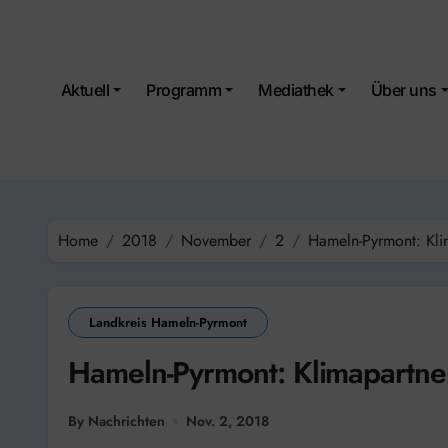
Skip
to
content
Aktuell
Programm
Mediathek
Über uns
Home
2018
November
2
Hameln-Pyrmont: Klim
Landkreis Hameln-Pyrmont
Hameln-Pyrmont: Klimapartners
By Nachrichten
Nov. 2, 2018