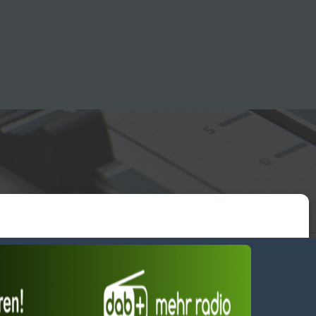
essum
wendiges akzeptieren
Einstellungen ansehen