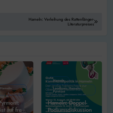
Hameln: Verleihung des Rattenfänger-
Literaturpreises
Hameln
 Hameln-
Landkreis Hameln-
Pyrmont
Pyrmont:
Hameln: Doppel-
t auf freie
Podiumsdiskussion