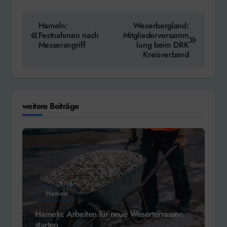
Beitragsnavigation
Hameln:
Weserbergland:
Festnahmen nach
Mitgliederversamm
Messerangriff
lung beim DRK
Kreisverband
weitere Beiträge
Hameln
Hameln: Arbeiten für neue Weserterrassen
starten