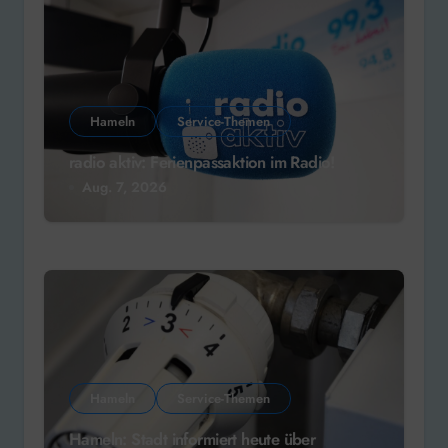
Hameln
Service-Themen
radio aktiv: Ferienpassaktion im Radio!
Aug. 7, 2026
Hameln
Service-Themen
Hameln: Stadt informiert heute über