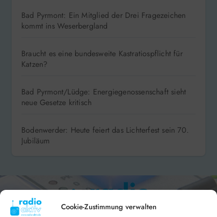
Bad Pyrmont: Ein Mitglied der Drei Fragezeichen
kommt ins Weserbergland
Braucht es eine bundesweite Kastratiospflicht für
Katzen?
Bad Pyrmont/Lüdge: Energiegenossenschaft sieht
neue Gesetze kritisch
Bodenwerder: Heute feiert das Lichterfest sein 70.
Jubiläum
Cookie-Zustimmung verwalten