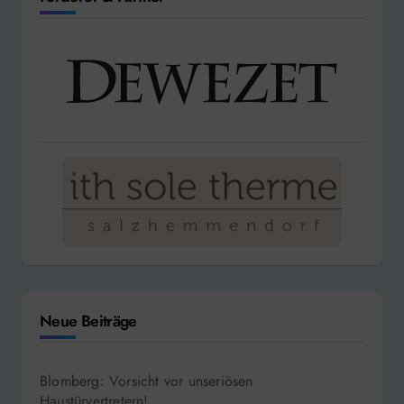
Neue Beiträge
Blomberg: Vorsicht vor unseriösen
Haustürvertretern!