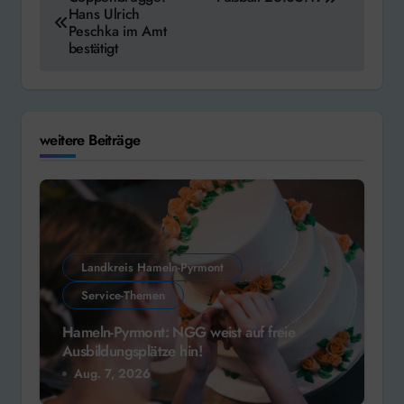
Hans Ulrich
Peschka im Amt
bestätigt
weitere Beiträge
Landkreis Hameln-Pyrmont
Service-Themen
Hameln-Pyrmont: NGG weist auf freie
Ausbildungsplätze hin!
Aug. 7, 2026