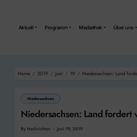
Skip
to
content
Aktuell
Programm
Mediathek
Über uns
Home
2019
Juni
19
Niedersachsen: Land forder
Niedersachsen
Niedersachsen: Land fordert v
By Nachrichten
Juni 19, 2019