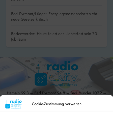
Bad Pyrmont/Lüdge: Energiegenossenschaft sieht
neue Gesetze kritisch
Bodenwerder: Heute feiert das Lichterfest sein 70.
Jubiläum
Hameln 99.3 – Bad Pyrmont 94.8 – Bad Münder 107.2 –
DAB+ 9C
Cookie-Zustimmung verwalten