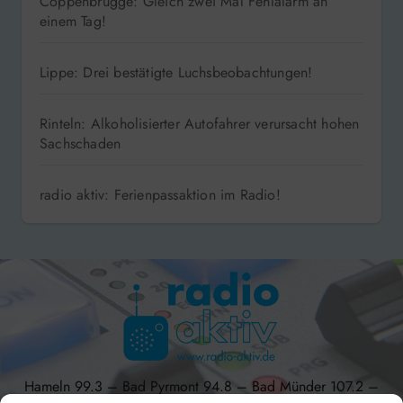
Coppenbrügge: Gleich zwei Mal Fehlalarm an
einem Tag!
Lippe: Drei bestätigte Luchsbeobachtungen!
Rinteln: Alkoholisierter Autofahrer verursacht hohen
Sachschaden
radio aktiv: Ferienpassaktion im Radio!
Hameln 99.3 – Bad Pyrmont 94.8 – Bad Münder 107.2 –
DAB+ 9C