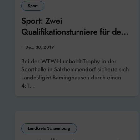
Sport
Sport: Zwei
Qualifikationsturniere für den
DEWEZET-Supercup standen
Dez. 30, 2019
am Wochenende auf dem
Bei der WTW-Humboldt-Trophy in der
Programm
Sporthalle in Salzhemmendorf sicherte sich
Landesligist Barsinghausen durch einen
4:1...
Landkreis Schaumburg