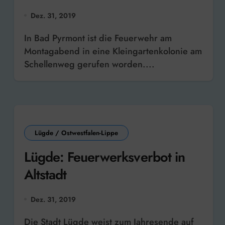
Verdacht auf Drogeneinfluss
Dez. 31, 2019
am Steuer
In Bad Pyrmont ist die Feuerwehr am
Montagabend in eine Kleingartenkolonie am
Schellenweg gerufen worden....
Lügde / Ostwestfalen-Lippe
Lügde: Feuerwerksverbot in
Altstadt
Dez. 31, 2019
Die Stadt Lügde weist zum Jahresende auf