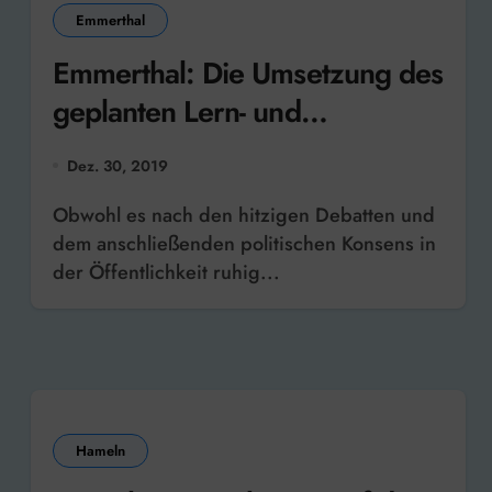
Emmerthal
Emmerthal: Die Umsetzung des
geplanten Lern- und
Dokumentationsortes
Dez. 30, 2019
Bückeberg geht voran
Obwohl es nach den hitzigen Debatten und
dem anschließenden politischen Konsens in
der Öffentlichkeit ruhig...
Hameln