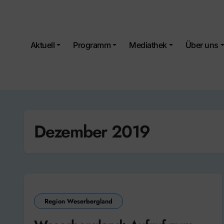
Skip
to
content
Aktuell
Programm
Mediathek
Über uns
Dezember 2019
Region Weserbergland