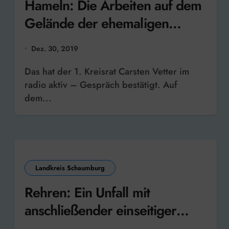
Hameln: Die Arbeiten auf dem
Gelände der ehemaligen
Linsingen-Kaserne laufen
Dez. 30, 2019
weiterhin nach Plan
Das hat der 1. Kreisrat Carsten Vetter im
radio aktiv – Gespräch bestätigt. Auf
dem...
Landkreis Schaumburg
Rehren: Ein Unfall mit
anschließender einseitiger
Straßensperrung sorgte am