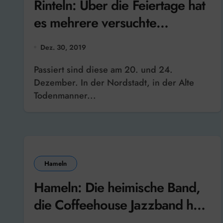
Rinteln: Über die Feiertage hat
es mehrere versuchte
Einbrüche in Firmen gegeben
Dez. 30, 2019
Passiert sind diese am 20. und 24.
Dezember. In der Nordstadt, in der Alte
Todenmanner...
Hameln
Hameln: Die heimische Band,
die Coffeehouse Jazzband hat
jetzt ihr 40-jähriges Bestehen