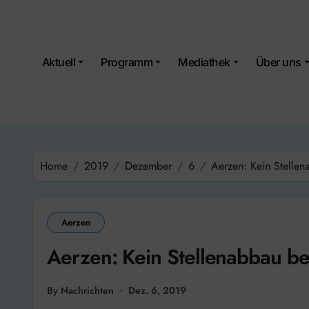
Skip
to
content
Aktuell
Programm
Mediathek
Über uns
Home
2019
Dezember
6
Aerzen: Kein Stellen
Aerzen
Aerzen: Kein Stellenabbau b
By Nachrichten
Dez. 6, 2019