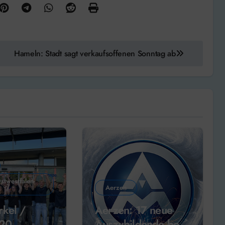
Hameln: Stadt sagt verkaufsoffenen Sonntag ab
stwestfalen-
Aerzen
kel /
Aerzen: 17 neue
 20
Auszubildende bei