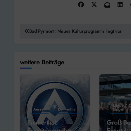
Beitragsnavigation
Bad Pyrmont: Neues Kulturprogramm liegt vor
weitere Beiträge
Aerzen
Lügde / O
Aerzen
Emmerthal
Lippe
Emmerthal:
Groß Ber
Erweiterung der
Extertal: