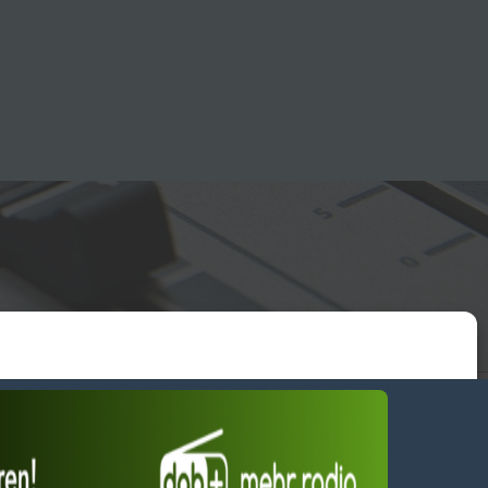
essum
wendiges akzeptieren
Einstellungen ansehen