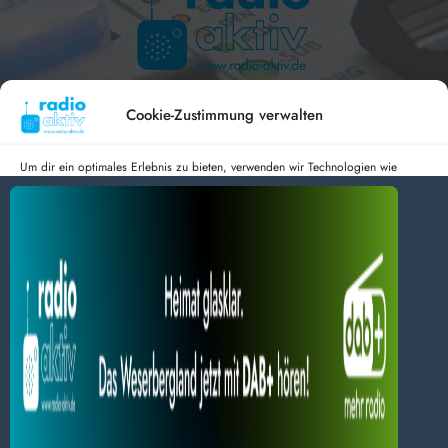
Hameln 99.3 – Bad Pyrmont 94.8 – Bad Münder 107.2 –
DAB+ 9C
Cookie-Zustimmung verwalten
Um dir ein optimales Erlebnis zu bieten, verwenden wir Technologien wie
Cookies, um Geräteinformationen zu speichern und/oder darauf zuzugreifen.
Wenn du diesen Technologien zustimmst, können wir Daten wie das
radio aktiv e.V.
Surfverhalten oder eindeutige IDs auf dieser Website verarbeiten. Wenn du
deine Zustimmung nicht erteilst oder zurückziehst, können bestimmte Merkmale
Anmelden
Datenschutz
Impressum
und Funktionen beeinträchtigt werden.
BlogData
by
Themeansar
.
Dienste verwalten
Alles akzeptieren
Nur Notwendiges akzeptieren
Einstellungen ansehen