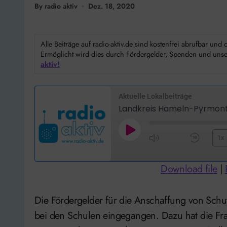
By radio aktiv
Dez. 18, 2020
Alle Beiträge auf radio-aktiv.de sind kostenfrei abrufbar un
Ermöglicht wird dies durch Fördergelder, Spenden und unser
aktiv!
Aktuelle Lokalbeiträge
Landkreis Hameln-Pyrmon
Play
1x
Mute/Unmute
Rewi
Episode
Episode
10
Download file
|
Seco
Die Fördergelder für die Anschaffung von Schutzmasken für Schüler und Lehrer sind noch nicht
bei den Schulen eingegangen. Dazu hat die Fr