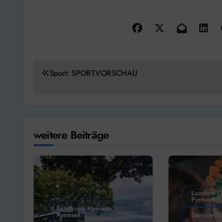
Beitragsnavigation
Sport: SPORTVORSCHAU
weitere Beiträge
Landkreis
Pyrmont
Landkreis Hameln-
Pyrmont
Service-T