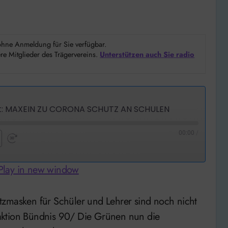
d ohne Anmeldung für Sie verfügbar.
e Mitglieder des Trägervereins.
Unterstützen auch Sie radio
t: MAXEIN ZU CORONA SCHUTZ AN SCHULEN
00:00
/
nd
Fast
Forward
Play in new window
nds
30
seconds
aktion Bündnis 90/ Die Grünen nun die