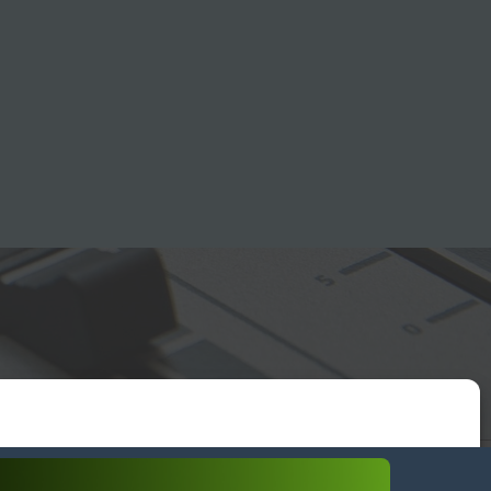
essum
wendiges akzeptieren
Einstellungen ansehen