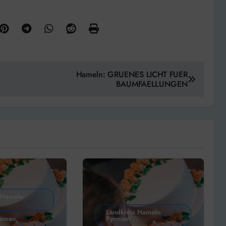
Hameln: GRUENES LICHT FUER
BAUMFAELLUNGEN
 Hameln-
Landkreis Hameln-
hemen
Pyrmont