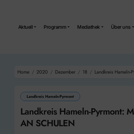
Skip
to
content
Aktuell
Programm
Mediathek
Über uns
Home
2020
Dezember
18
Landkreis Hamel
Landkreis Hameln-Pyrmont
Landkreis Hameln-Pyrmont
AN SCHULEN