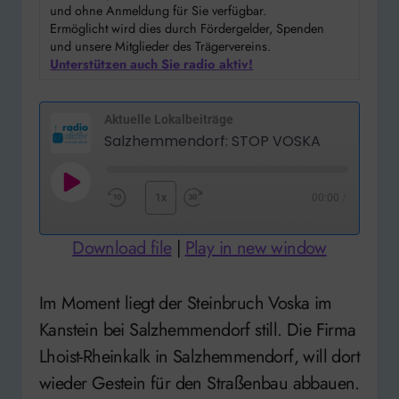
und ohne Anmeldung für Sie verfügbar.
Ermöglicht wird dies durch Fördergelder, Spenden
und unsere Mitglieder des Trägervereins.
Unterstützen auch Sie radio aktiv!
Aktuelle Lokalbeiträge
Salzhemmendorf: STOP VOSKA
Play
1x
00:00
/
Rewind
Fast
Episode
10
Forward
Download file
|
Play in new window
Seconds
30
seconds
Im Moment liegt der Steinbruch Voska im
Kanstein bei Salzhemmendorf still. Die Firma
Lhoist-Rheinkalk in Salzhemmendorf, will dort
wieder Gestein für den Straßenbau abbauen.