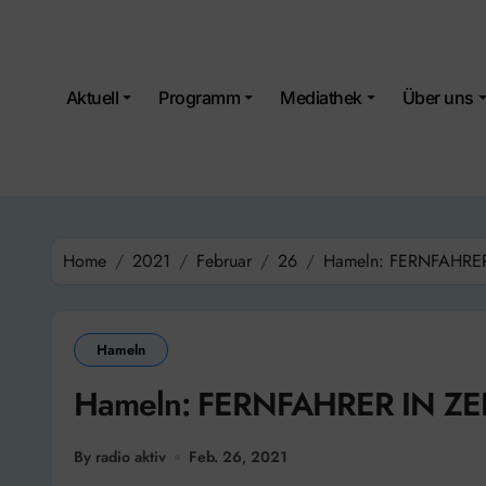
Skip
to
content
Aktuell
Programm
Mediathek
Über uns
Home
2021
Februar
26
Hameln: FERNFAHR
Hameln
Hameln: FERNFAHRER IN 
By radio aktiv
Feb. 26, 2021