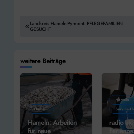
Beitragsnavigation
Landkreis Hameln-Pyrmont: PFLEGEFAMILIEN
GESUCHT
weitere Beiträge
Hameln
Hameln
Service-T
Hameln: Arbeiten
radio akt
für neue
Ferienpa