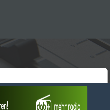
essum
wendiges akzeptieren
Einstellungen ansehen