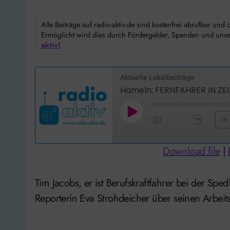
Alle Beiträge auf radio-aktiv.de sind kostenfrei abrufbar un
Ermöglicht wird dies durch Fördergelder, Spenden und unser
aktiv!
Aktuelle Lokalbeiträge
Hameln: FERNFAHRER IN Z
Play
1x
Mute/Unmute
Rewi
Episode
Episode
10
Download file
|
Seco
Tim Jacobs, er ist Berufskraftfahrer bei der Spedition Purrmann in Hameln und hat mit radio aktiv
Reporterin Eva Strohdeicher über seinen Arbei