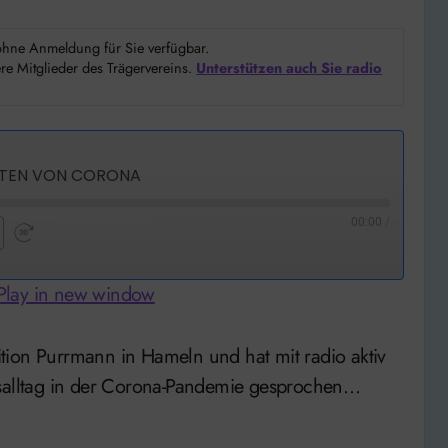
d ohne Anmeldung für Sie verfügbar.
e Mitglieder des Trägervereins.
Unterstützen auch Sie radio
EITEN VON CORONA
00:00
/
nd
Fast
Forward
Play in new window
nds
30
seconds
tsalltag in der Corona-Pandemie gesprochen…