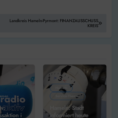
Landkreis Hameln-Pyrmont: FINANZAUSSCHUSS
KREIS
Hameln
hemen
Service-Themen
iv:
Hameln: Stadt
ssaktion im
informiert heute