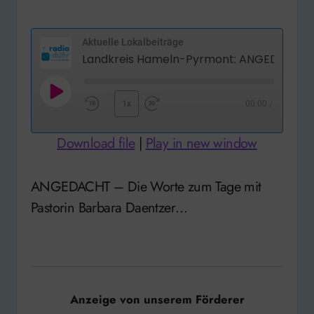
Aktuelle Lokalbeiträge
Play
1x
00:00
/
Rewind
Fast
Episode
10
Forward
Download file
|
Play in new window
Seconds
30
seconds
ANGEDACHT – Die Worte zum Tage mit
Pastorin Barbara Daentzer…
Anzeige von unserem Förderer