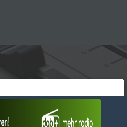
essum
wendiges akzeptieren
Einstellungen ansehen