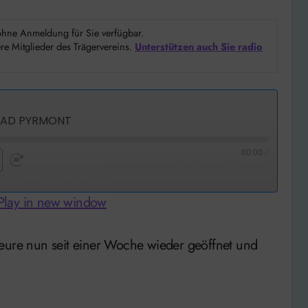
d ohne Anmeldung für Sie verfügbar.
e Mitglieder des Trägervereins.
Unterstützen auch Sie radio
 BAD PYRMONT
00:00
/
nd
Fast
Forward
Play in new window
nds
30
seconds