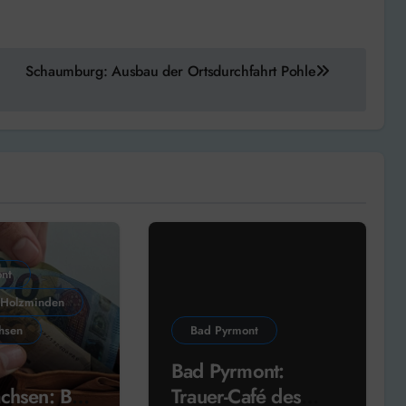
Schaumburg: Ausbau der Ortsdurchfahrt Pohle
nt
 Holzminden
hsen
Bad Pyrmont
Bad Pyrmont:
chsen: Bad
Trauer-Café des