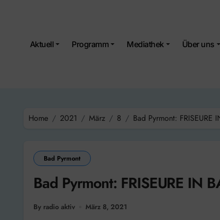
Skip
to
content
Aktuell
Programm
Mediathek
Über uns
Home
2021
März
8
Bad Pyrmont: FRISEURE
Bad Pyrmont
Bad Pyrmont: FRISEURE IN
By radio aktiv
März 8, 2021