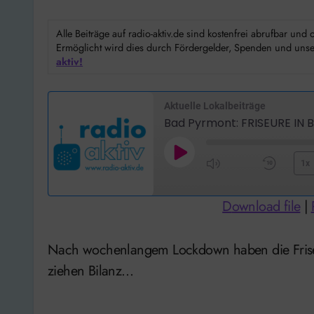
Alle Beiträge auf radio-aktiv.de sind kostenfrei abrufbar un
Ermöglicht wird dies durch Fördergelder, Spenden und unser
aktiv!
Aktuelle Lokalbeiträge
Bad Pyrmont: FRISEURE IN
Play
1x
Mute/Unmute
Rewi
Episode
Episode
10
Download file
|
Seco
Nach wochenlangem Lockdown haben die Friseure nun seit einer Woche wieder geöffnet und
ziehen Bilanz…