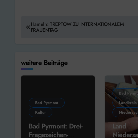
Beitragsnavigation
Hameln: TREPTOW ZU INTERNATIONALEM
FRAUENTAG
weitere Beiträge
Bad Pyrmo
Bad Pyrmont
Landkreis
Kultur
Niedersac
Bad Pyrmont: Drei-
Land
Fragezeichen-
Niedersa