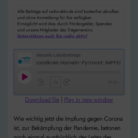
Alle Beiträge auf radio-aktiv.de sind kostenfrei abrufbar
und ohne Anmeldung für Sie verfügbar.
Ermöglicht wird dies durch Fördergelder, Spenden
und unsere Mitglieder des Trägervereins.
Unterstützen auch Sie radio aktiv!
Aktuelle Lokalbeiträge
Play
1x
00:00
/
Rewind
Fast
Episode
10
Forward
Download file
|
Play in new window
Seconds
30
seconds
Wie wichtig jetzt die Impfung gegen Corona
ist, zur Bekämpfung der Pandemie, betonen
noch einmal ausdrücklich der Leiter des