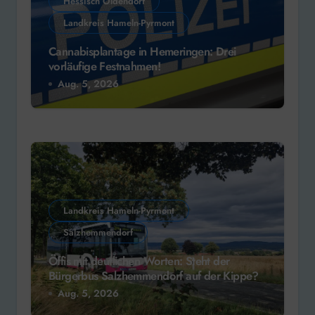
Hessisch Oldendorf
Landkreis Hameln-Pyrmont
Cannabisplantage in Hemeringen: Drei
vorläufige Festnahmen!
Aug. 5, 2026
Landkreis Hameln-Pyrmont
Salzhemmendorf
Öffis mit deutlichen Worten: Steht der
Bürgerbus Salzhemmendorf auf der Kippe?
Aug. 5, 2026