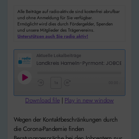
Alle Beiträge auf radio-aktiv.de sind kostenfrei abrufbar
und ohne Anmeldung für Sie verfügbar.
Ermöglicht wird dies durch Fördergelder, Spenden
und unsere Mitglieder des Trägervereins.
Unterstützen auch Sie radio aktiv!
Aktuelle Lokalbeiträge
Play
1x
00:00
/
Rewind
Fast
Episode
10
Forward
Download file
|
Play in new window
Seconds
30
seconds
Wegen der Kontaktbeschränkungen durch
die Corona-Pandemie finden
Beratungsgespräche bei den Jobcentern nur