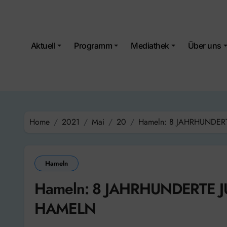
Skip
to
content
Aktuell
Programm
Mediathek
Über uns
Home
2021
Mai
20
Hameln: 8 JAHRHUNDER
Hameln
Hameln: 8 JAHRHUNDERTE J
HAMELN