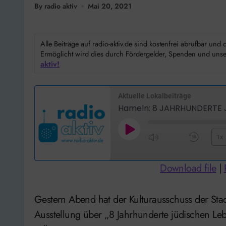
By radio aktiv
Mai 20, 2021
Alle Beiträge auf radio-aktiv.de sind kostenfrei abrufbar un
Ermöglicht wird dies durch Fördergelder, Spenden und unser
aktiv!
Aktuelle Lokalbeiträge
Hameln: 8 JAHRHUNDERTE 
Play
1x
Mute/Unmute
Rewi
Episode
Episode
10
Download file
|
Seco
Gestern Abend hat der Kulturausschuss der Stadt Hameln einstimmig beschlossen, dass die
Ausstellung über „8 Jahrhunderte jüdischen L