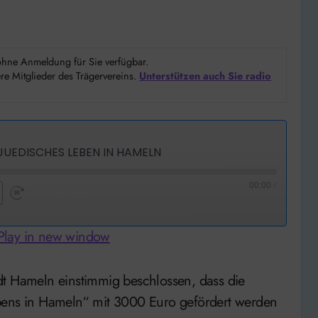
d ohne Anmeldung für Sie verfügbar.
e Mitglieder des Trägervereins.
Unterstützen auch Sie radio
JUEDISCHES LEBEN IN HAMELN
00:00
/
nd
Fast
Forward
Play in new window
nds
30
seconds
ebens in Hameln“ mit 3000 Euro gefördert werden