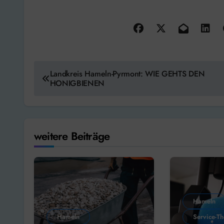
Beitragsnavigation
Landkreis Hameln-Pyrmont: WIE GEHTS DEN
HONIGBIENEN
weitere Beiträge
Hameln
Hameln
Service-T