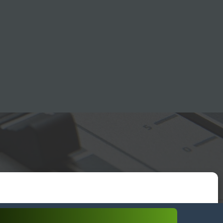
essum
wendiges akzeptieren
Einstellungen ansehen