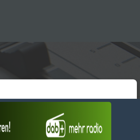
essum
wendiges akzeptieren
Einstellungen ansehen