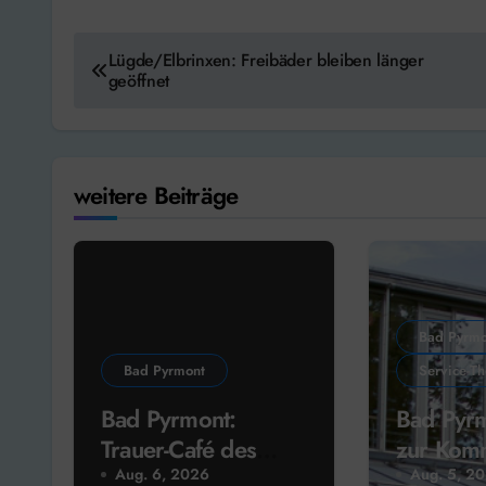
Beitragsnavigation
Lügde/Elbrinxen: Freibäder bleiben länger
geöffnet
weitere Beiträge
Bad Pyrmo
Bad Pyrmont
Service-T
Bad Pyrmont:
Bad Pyrm
Trauer-Café des
zur Kom
Hospiz-Vereins
2026
Aug. 6, 2026
Aug. 5, 2