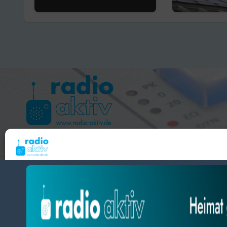
Hameln 99.3 – Bad Pyrmont 94.8 – Bad Münder 107.2 
Um dir ein optimales Erlebnis zu bieten, verwenden wir Technologien wie Cooki
radio aktiv e.V.
Geräteinformationen zu speichern und/oder darauf zuzugreifen. Wenn du diesen
zustimmst, können wir Daten wie das Surfverhalten oder eindeutige IDs auf diese
BlogData
by
Themeansar
.
verarbeiten. Wenn du deine Zustimmung nicht erteilst oder zurückziehst, können
und Funktionen beeinträchtigt werden.