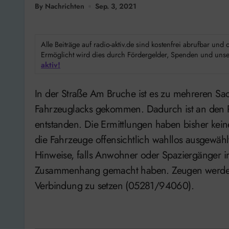
By Nachrichten
Sep. 3, 2021
Alle Beiträge auf radio-aktiv.de sind kostenfrei abrufbar un
Ermöglicht wird dies durch Fördergelder, Spenden und unser
aktiv!
In der Straße Am Bruche ist es zu mehreren Sachbeschädigungen an Pkw durch Zerkratzen des
Fahrzeuglacks gekommen. Dadurch ist an den Pk
entstanden. Die Ermittlungen haben bisher kei
die Fahrzeuge offensichtlich wahllos ausgewählt
Hinweise, falls Anwohner oder Spaziergänger 
Zusammenhang gemacht haben. Zeugen werden g
Verbindung zu setzen (05281/94060).