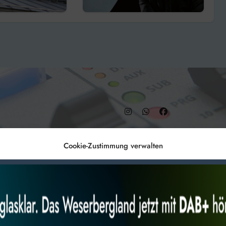
Kurstadt
– DAB+ 9C
Cookie-Zustimmung verwalten
Anmelden
Datenschutz
Impr
es, um
Alles akzeptieren
Nur Not
 Technologien
r Website
 bestimmte Merkmale