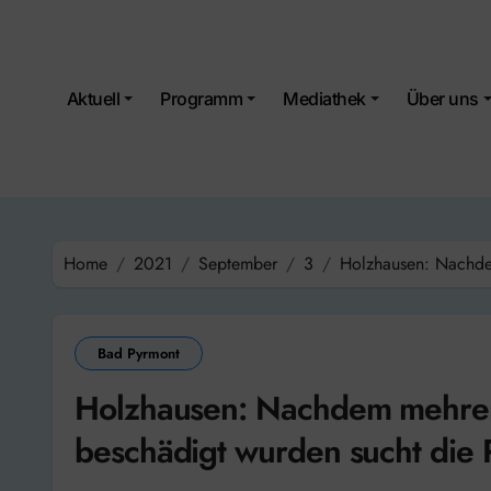
Skip
to
content
Aktuell
Programm
Mediathek
Über uns
Home
2021
September
3
Holzhausen: Nachde
Bad Pyrmont
Holzhausen: Nachdem mehre
beschädigt wurden sucht die 