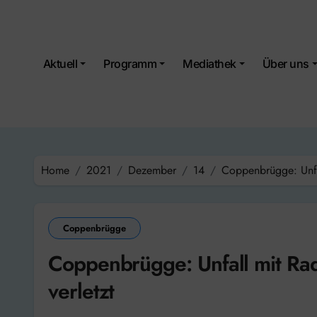
Skip
to
content
Aktuell
Programm
Mediathek
Über uns
Home
2021
Dezember
14
Coppenbrügge: Unfal
Coppenbrügge
Coppenbrügge: Unfall mit Rad
verletzt