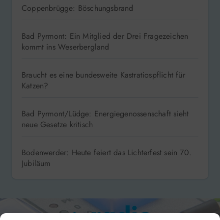
Coppenbrügge: Böschungsbrand
Bad Pyrmont: Ein Mitglied der Drei Fragezeichen
kommt ins Weserbergland
Braucht es eine bundesweite Kastratiospflicht für
Katzen?
Bad Pyrmont/Lüdge: Energiegenossenschaft sieht
neue Gesetze kritisch
Bodenwerder: Heute feiert das Lichterfest sein 70.
Jubiläum