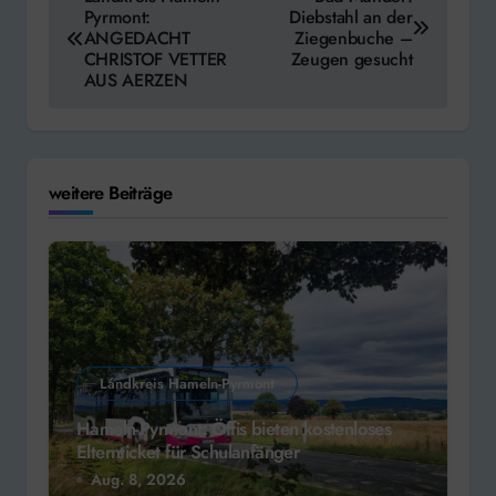
Pyrmont:
Diebstahl an der
ANGEDACHT
Ziegenbuche –
CHRISTOF VETTER
Zeugen gesucht
AUS AERZEN
weitere Beiträge
Landkreis Hameln-Pyrmont
Hameln-Pyrmont: Öffis bieten kostenloses
Elternticket für Schulanfänger
Aug. 8, 2026