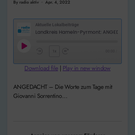
By radio aktiv
Apr. 4, 2022
Aktuelle Lokalbeiträge
Landkreis Hameln-Pyrmont: ANGEDA
Play
1x
00:00
/
Rewind
Fast
Episode
10
Forward
Download file
|
Play in new window
Seconds
30
seconds
ANGEDACHT – Die Worte zum Tage mit
Giovanni Sorrentino…