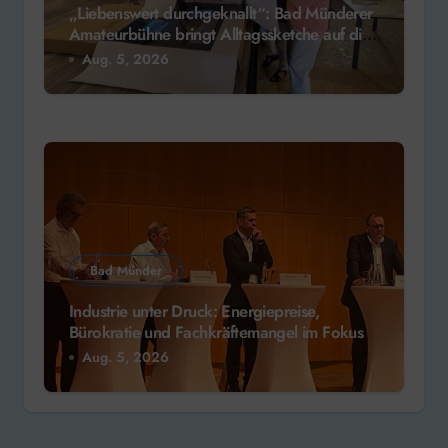
„Liebenswert durchgeknallt“: Bad Münderer
Amateurbühne bringt Alltagssketche auf die
Bühne
Aug. 5, 2026
Bad Münder
Industrie unter Druck: Energiepreise,
Bürokratie und Fachkräftemangel im Fokus
Aug. 5, 2026