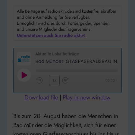
Alle Beiträge auf radio-aktiv.de sind kostenfrei abrufbar
und ohne Anmeldung für Sie verfügbar.
Ermöglicht wird dies durch Fördergelder, Spenden
und unsere Mitglieder des Trägervereins.
Unterstützen auch Sie radio aktiv!
Aktuelle Lokalbeiträge
Play
1x
00:00
/
Rewind
Fast
Episode
10
Forward
Download file
|
Play in new window
Seconds
30
seconds
Bis zum 20. August haben die Menschen in
Bad Münder die Möglichkeit, sich für einen
kostenlosen Glasfaseranschluss bis ins Haus