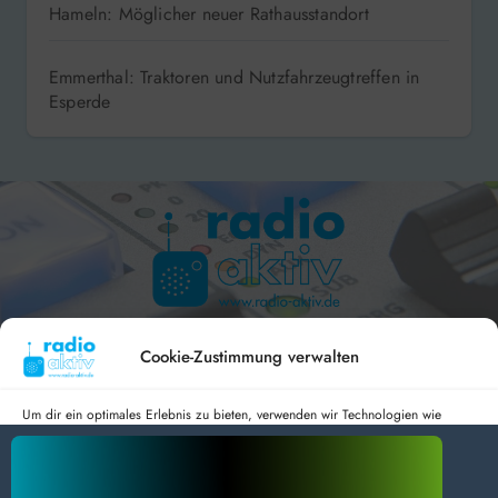
Hameln: Möglicher neuer Rathausstandort
Emmerthal: Traktoren und Nutzfahrzeugtreffen in
Esperde
Hameln 99.3 – Bad Pyrmont 94.8 – Bad Münder 107.2 –
DAB+ 9C
Cookie-Zustimmung verwalten
Um dir ein optimales Erlebnis zu bieten, verwenden wir Technologien wie
Cookies, um Geräteinformationen zu speichern und/oder darauf zuzugreifen.
Wenn du diesen Technologien zustimmst, können wir Daten wie das
radio aktiv e.V.
Surfverhalten oder eindeutige IDs auf dieser Website verarbeiten. Wenn du
deine Zustimmung nicht erteilst oder zurückziehst, können bestimmte Merkmale