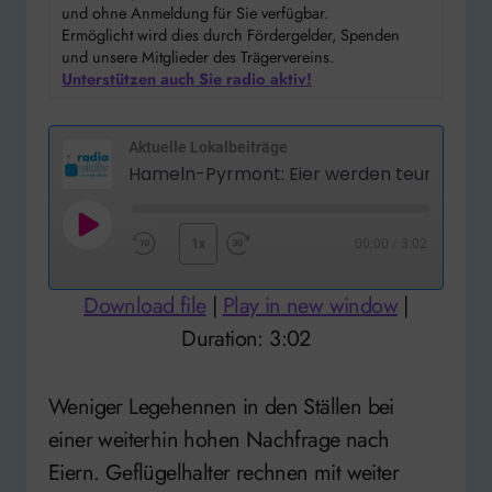
und ohne Anmeldung für Sie verfügbar.
Ermöglicht wird dies durch Fördergelder, Spenden
und unsere Mitglieder des Trägervereins.
Unterstützen auch Sie radio aktiv!
Aktuelle Lokalbeiträge
Hameln-Pyrmont: Eier werden teurer
Play
1x
00:00
/
3:02
Rewind
Fast
Episode
10
Forward
Download file
|
Play in new window
|
Seconds
30
Duration: 3:02
seconds
Weniger Legehennen in den Ställen bei
einer weiterhin hohen Nachfrage nach
Eiern. Geflügelhalter rechnen mit weiter