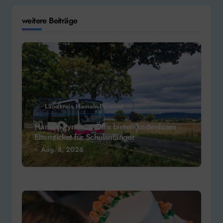
weitere Beiträge
Landkreis Hameln-Pyrmont
Hameln-Pyrmont: Öffis bieten kostenloses
Elternticket für Schulanfänger
Aug. 8, 2026