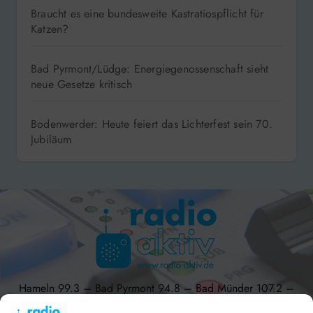
Braucht es eine bundesweite Kastratiospflicht für
Katzen?
Bad Pyrmont/Lüdge: Energiegenossenschaft sieht
neue Gesetze kritisch
Bodenwerder: Heute feiert das Lichterfest sein 70.
Jubiläum
Hameln 99.3 – Bad Pyrmont 94.8 – Bad Münder 107.2 –