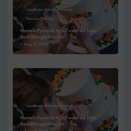
Landkreis Hameln-Pyrmont
Service-Themen
Hameln-Pyrmont: NGG weist auf freie
Ausbildungsplätze hin!
Aug. 7, 2026
Landkreis Hameln-Pyrmont
Hameln-Pyrmont: NGG weist auf freie
Ausbildungsplätze hin
Aug. 7, 2026