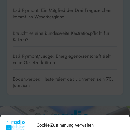
Bad Pyrmont: Ein Mitglied der Drei Fragezeichen
kommt ins Weserbergland
Braucht es eine bundesweite Kastratiospflicht für
Katzen?
Bad Pyrmont/Lüdge: Energiegenossenschaft sieht
neue Gesetze kritisch
Bodenwerder: Heute feiert das Lichterfest sein 70.
Jubiläum
Cookie-Zustimmung verwalten