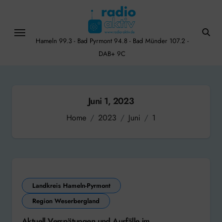
Skip
to
content
Hameln 99.3 - Bad Pyrmont 94.8 - Bad Münder 107.2 -
DAB+ 9C
Juni 1, 2023
Home
2023
Juni
1
Landkreis Hameln-Pyrmont
Region Weserbergland
Aktuell Verspätungen und Ausfälle im