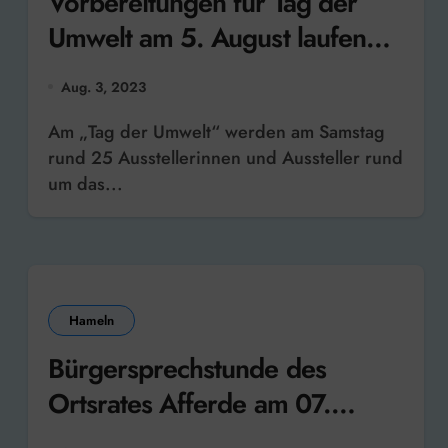
Vorbereitungen für Tag der
Umwelt am 5. August laufen
auf Hochtouren
Aug. 3, 2023
Am „Tag der Umwelt“ werden am Samstag
rund 25 Ausstellerinnen und Aussteller rund
um das...
Hameln
Bürgersprechstunde des
Ortsrates Afferde am 07.
August – Anmeldung erbeten