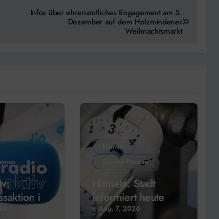
Infos über ehrenamtliches Engagement am 5.
Dezember auf dem Holzmindener
Weihnachtsmarkt
Hameln
hemen
Service-Themen
iv:
Hameln: Stadt
ssaktion im
informiert heute
über kommunale
026
Aug. 7, 2026