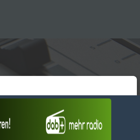
essum
wendiges akzeptieren
Einstellungen ansehen
Dienste verwalten