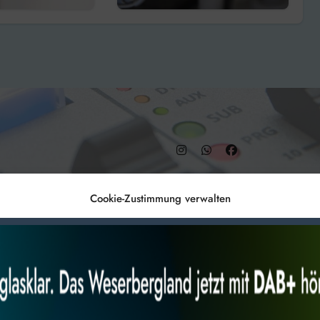
Wärmeplanung
– DAB+ 9C
Cookie-Zustimmung verwalten
Anmelden
Datenschutz
Impr
es, um
Alles akzeptieren
Nur Not
 Technologien
r Website
 bestimmte Merkmale