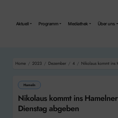
Skip
to
content
Aktuell
Programm
Mediathek
Über uns
Home
2023
Dezember
4
Nikolaus kommt ins
Hameln
Nikolaus kommt ins Hamelne
Dienstag abgeben