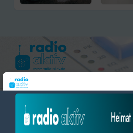
starten
Hameln 99.3 – Bad Pyrmont 94.8 – Bad Münder 107.2 
Um dir ein optimales Erlebnis zu bieten, verwenden wir Technologien wie Cooki
radio aktiv e.V.
Geräteinformationen zu speichern und/oder darauf zuzugreifen. Wenn du diesen
zustimmst, können wir Daten wie das Surfverhalten oder eindeutige IDs auf diese
BlogData
by
Themeansar
.
verarbeiten. Wenn du deine Zustimmung nicht erteilst oder zurückziehst, können
und Funktionen beeinträchtigt werden.
Datenschutz
Datenschutz