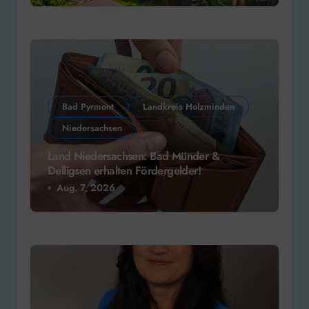
Bad Pyrmont
Landkreis Holzminden
Niedersachsen
Land Niedersachsen: Bad Münder &
Delligsen erhalten Fördergelder!
Aug. 7, 2026