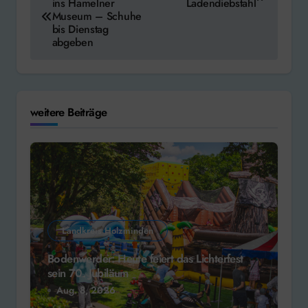
ins Hamelner
Ladendiebstahl
Museum – Schuhe
bis Dienstag
abgeben
weitere Beiträge
Landkreis Holzminden
Bodenwerder: Heute feiert das Lichterfest
sein 70. Jubiläum
Aug. 8, 2026