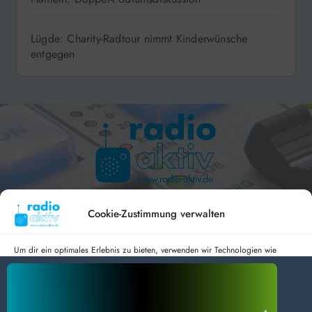
Lügde: Charity-Radtour nimmt Kinderwünsche
entgegen
Hameln 99.3 – Bad Pyrmont 94.8 – Bad Münder 107.2 –
DAB+ 9C
Cookie-Zustimmung verwalten
Um dir ein optimales Erlebnis zu bieten, verwenden wir Technologien wie
Cookies, um Geräteinformationen zu speichern und/oder darauf zuzugreifen.
Wenn du diesen Technologien zustimmst, können wir Daten wie das
radio aktiv e.V.
Surfverhalten oder eindeutige IDs auf dieser Website verarbeiten. Wenn du
deine Zustimmung nicht erteilst oder zurückziehst, können bestimmte Merkmale