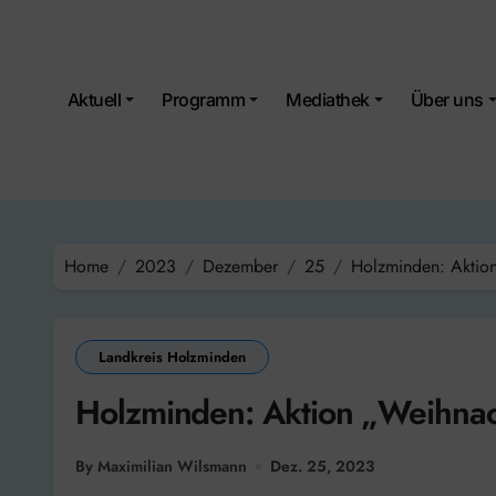
Skip
to
content
Aktuell
Programm
Mediathek
Über uns
Home
2023
Dezember
25
Holzminden: Aktion
Landkreis Holzminden
Holzminden: Aktion „Weihnac
By Maximilian Wilsmann
Dez. 25, 2023