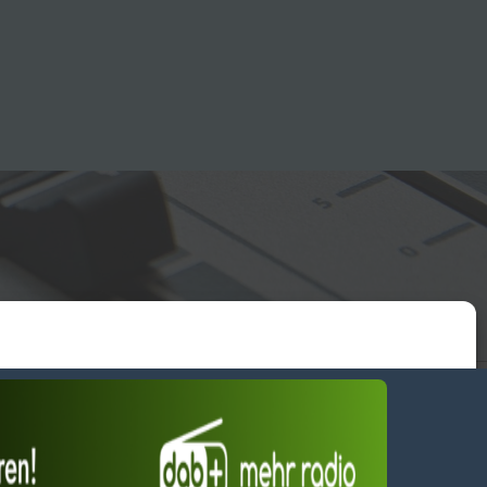
essum
wendiges akzeptieren
Einstellungen ansehen