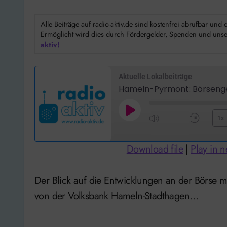
Alle Beiträge auf radio-aktiv.de sind kostenfrei abrufbar un
Ermöglicht wird dies durch Fördergelder, Spenden und unser
aktiv!
Aktuelle Lokalbeiträge
Hameln-Pyrmont: Börsenge
Play
1x
Mute/Unmute
Rewi
Episode
Episode
10
Download file
|
Play in 
Seco
Der Blick auf die Entwicklungen an der Börse mit dem Wertpapierberater Heinrich Schmedeke
von der Volksbank Hameln-Stadthagen…