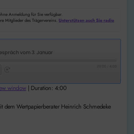
d ohne Anmeldung für Sie verfügbar.
e Mitglieder des Trägervereins.
Unterstützen auch Sie radio
spräch vom 3. Januar
00:00
/
4:00
nd
Fast
Forward
new window
|
Duration: 4:00
nds
30
seconds