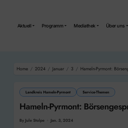
Skip
to
content
Aktuell
Programm
Mediathek
Über uns
Home
2024
Januar
3
Hameln-Pyrmont: Börsen
Landkreis Hameln-Pyrmont
Service-Themen
Hameln-Pyrmont: Börsengespr
By Jule Stolpe
Jan. 3, 2024