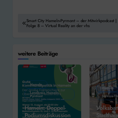
Beitragsnavigation
Smart City Hameln-Pyrmont – der Mitwirkpodcast |
Folge 8 – Virtual Reality an der vhs
weitere Beiträge
Hameln
Hameln
Landkreis Hameln-
Pyrmont
Service-T
Hameln: Doppel-
Volksba
Podiumsdiskussion
Stadthag