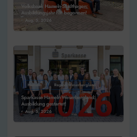
Volksbank Hameln-Stadthagen:
Ausbildungsjahr hat begonnen!
Aug. 5, 2026
Hameln
Region Weserbergland
Sparkasse Hameln-Weserbergland:
Ausbildung gestartet!
Aug. 5, 2026