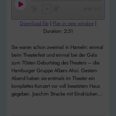
Play
1x
00:00
/
2:51
Rewind
Fast
Episode
10
Forward
Download file
|
Play in new window
|
Seconds
30
Duration: 2:51
seconds
Sie waren schon zweimal in Hameln: einmal
beim Theaterfest und einmal bei der Gala
zum 70sten Geburtstag des Theaters – die
Hamburger Gruppe Albers Ahoi. Gestern
Abend haben sie erstmals im Theater ein
komplettes Konzert vor voll besetztem Haus
gegeben. Joachim Stracke mit Eindrücken…