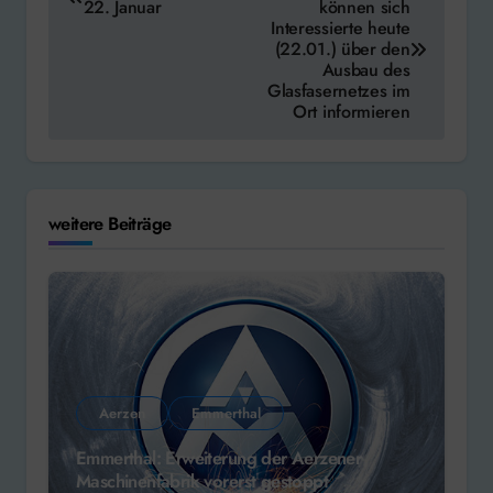
22. Januar
können sich
Interessierte heute
(22.01.) über den
Ausbau des
Glasfasernetzes im
Ort informieren
weitere Beiträge
Aerzen
Emmerthal
Emmerthal: Erweiterung der Aerzener
Maschinenfabrik vorerst gestoppt