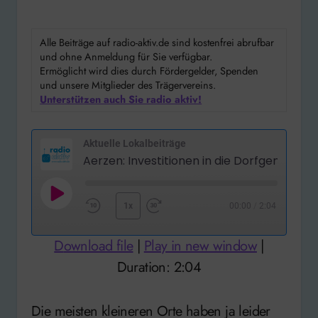
Alle Beiträge auf radio-aktiv.de sind kostenfrei abrufbar
und ohne Anmeldung für Sie verfügbar.
Ermöglicht wird dies durch Fördergelder, Spenden
und unsere Mitglieder des Trägervereins.
Unterstützen auch Sie radio aktiv!
Aktuelle Lokalbeiträge
Play
1x
00:00
/
2:04
Rewind
Fast
Episode
10
Forward
Download file
|
Play in new window
|
Seconds
30
Duration: 2:04
seconds
Die meisten kleineren Orte haben ja leider