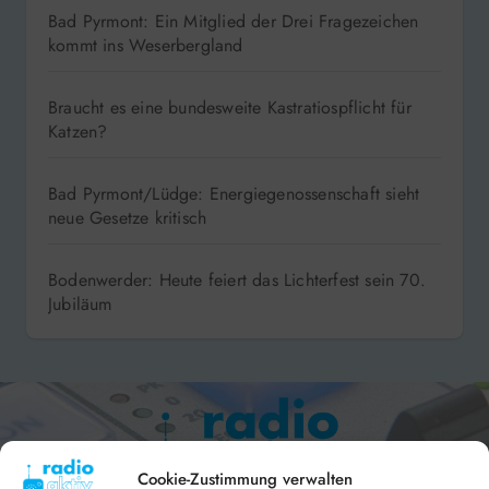
Bad Pyrmont: Ein Mitglied der Drei Fragezeichen
kommt ins Weserbergland
Braucht es eine bundesweite Kastratiospflicht für
Katzen?
Bad Pyrmont/Lüdge: Energiegenossenschaft sieht
neue Gesetze kritisch
Bodenwerder: Heute feiert das Lichterfest sein 70.
Jubiläum
Cookie-Zustimmung verwalten