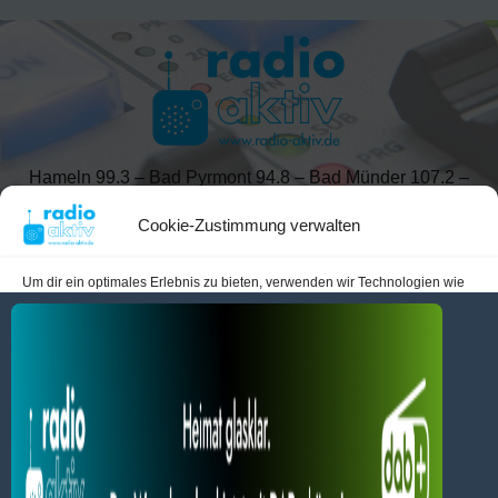
Hameln 99.3 – Bad Pyrmont 94.8 – Bad Münder 107.2 –
DAB+ 9C
Cookie-Zustimmung verwalten
Um dir ein optimales Erlebnis zu bieten, verwenden wir Technologien wie
Cookies, um Geräteinformationen zu speichern und/oder darauf
radio aktiv e.V.
zuzugreifen. Wenn du diesen Technologien zustimmst, können wir Daten
wie das Surfverhalten oder eindeutige IDs auf dieser Website verarbeiten.
Anmelden
Datenschutz
Impressum
Wenn du deine Zustimmung nicht erteilst oder zurückziehst, können
BlogData
by
Themeansar
.
bestimmte Merkmale und Funktionen beeinträchtigt werden.
Dienste verwalten
Alles akzeptieren