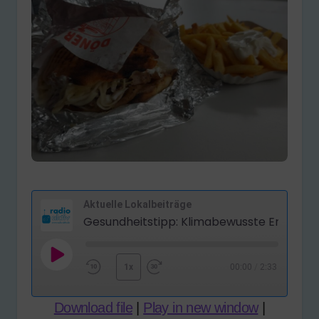
Aktuelle Lokalbeiträge
Gesundheitstipp: Klimabewusste Ernähru
Play
1x
00:00
/
2:33
Rewind
Fast
Episode
10
Forward
Download file
|
Play in new window
|