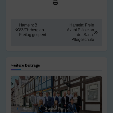
Beitragsnavigation
Hameln: B
Hameln: Freie
83/Ohrberg ab
Azubi Plätze an
Freitag gesperrt
der Sana-
Pflegeschule
weitere Beiträge
Hameln
Service-Themen