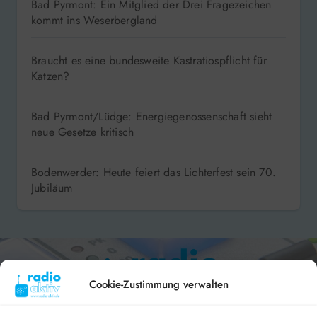
Bad Pyrmont: Ein Mitglied der Drei Fragezeichen
kommt ins Weserbergland
Braucht es eine bundesweite Kastratiospflicht für
Katzen?
Bad Pyrmont/Lüdge: Energiegenossenschaft sieht
neue Gesetze kritisch
Bodenwerder: Heute feiert das Lichterfest sein 70.
Jubiläum
Cookie-Zustimmung verwalten