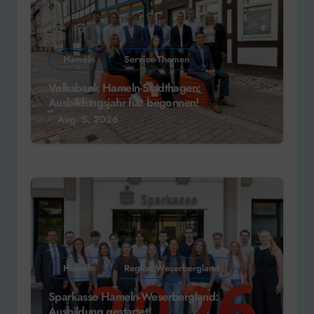
Hameln
Service-Themen
Volksbank Hameln-Stadthagen:
Ausbildungsjahr hat begonnen!
Aug. 5, 2026
Hameln
Region Weserbergland
Sparkasse Hameln-Weserbergland:
Ausbildung gestartet!