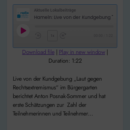
Aktuelle Lokalbeiträge
Hameln: 
Play
1x
00:00
/
1:22
Rewind
Fast
Episode
10
Forward
Download file
|
Play in new window
|
Seconds
30
Duration: 1:22
seconds
Live von der Kundgebung „Laut gegen
Rechtsextremismus“ im Bürgergarten
berichtet Anton Posnak-Sommer und hat
erste Schätzungen zur Zahl der
Teilnehmerinnen und Teilnehmer…