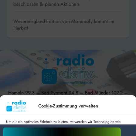
beschlossen & planen Aktionen
Weserbergland-Edition von Monopoly kommt im
Herbst!
Hameln 99.3 – Bad Pyrmont 94.8 – Bad Münder 107.2 –
DAB+ 9C
Cookie-Zustimmung verwalten
Um dir ein optimales Erlebnis zu bieten, verwenden wir Technologien wie
Cookies, um Geräteinformationen zu speichern und/oder darauf zuzugreifen.
radio aktiv e.V.
Wenn du diesen Technologien zustimmst, können wir Daten wie das