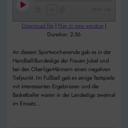
Play
1x
00:00
/
2:56
Rewind
Fast
Episode
10
Forward
Download file
|
Play in new window
|
Seconds
30
Duration: 2:56
seconds
An diesem Sportwochenende gab es in der
Handball-Bundesliga der Frauen Jubel und
bei den Oberliga-Männern einen negativen
Tiefpunkt. Im Fußball gab es einige Testspiele
mit interessanten Ergebnissen und die
Basketballer waren in der Landesliga zweimal
im Einsatz…