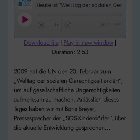
Play
1x
00:00
/
2:53
Rewind
Fast
Episode
10
Forward
Download file
|
Play in new window
|
Seconds
30
Duration: 2:53
seconds
2009 hat die UN den 20. Februar zum
„Welttag der sozialen Gerechtigkeit erklärt“,
um auf gesellschaftliche Ungerechtigkeiten
aufmerksam zu machen. Anlässlich dieses
Tages haben wir mit Boris Breyer,
Pressesprecher der „SOS-Kinderdörfer“, über
die aktuelle Entwicklung gesprochen…