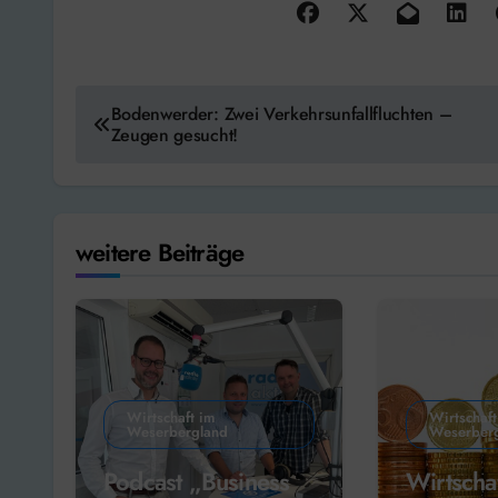
Beitragsnavigation
Bodenwerder: Zwei Verkehrsunfallfluchten –
Zeugen gesucht!
weitere Beiträge
Wirtschaft im
Wirtschaft
Weserbergland
Weserber
Podcast „Business
Wirtscha