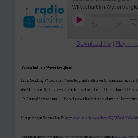
Play
1x
Mute/Unmute
Rewi
Episode
Episode
10
Download file
|
Play in 
Seco
Wirtschaft im Weserbergland
In der Sendung Wirtschaft im Weserbergland stellen wir Unternehmen aus der Region vor. Dabei treffen wir die Geschäftsführungen und die Mitarbeiter. Was treibt
die Menschen täglich an, wie entsteht aus einer Idee ein Unternehmen? Diese
19 Uhr und Samstag um 14 Uhr, stellen wir hier bei radio aktiv ein Unternehmen
Hier gelangen Sie zu allen Folgen:
open.spotify.com/show/5QQS5yjHz304y0
Wirtschaft im Weserbergland ist eine gemeinschaftliche Aktion
des AdU
,
der I