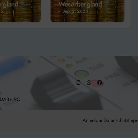
rgland –
Weserbergland –
a
Neudorff
25
Sep. 2, 2024
– DAB+ 9C
Anmelden
Datenschutz
Impr