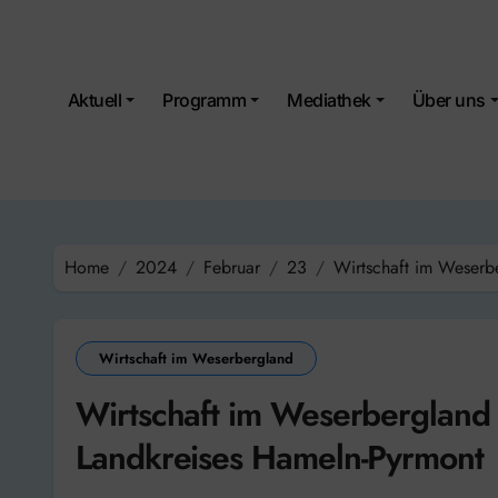
Skip
to
content
Aktuell
Programm
Mediathek
Über uns
Home
2024
Februar
23
Wirtschaft im Weserb
Wirtschaft im Weserbergland
Wirtschaft im Weserbergland 
Landkreises Hameln-Pyrmont