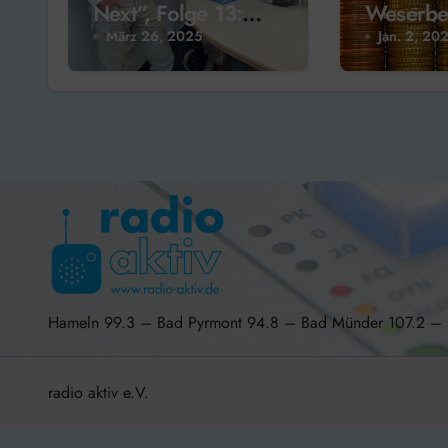
Next“, Folge 13:
Weserbe
„Digitale
Elektrom
März 26, 2025
Jan. 2, 20
Transformation des
Lernens“ mit Dr.
Hinnerk Meyer
Hameln 99.3 – Bad Pyrmont 94.8 – Bad Münder 107.2 
radio aktiv e.V.
BlogData
by
Themeansar
.