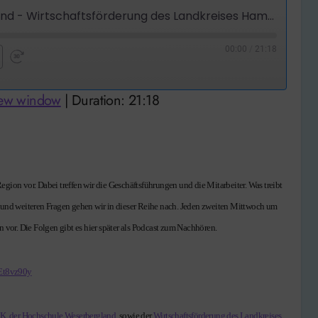
Wirtschaft im Weserbergland - Wirtschaftsförderung des Landkreises Hameln-Pyrmont
00:00
/
21:18
nd
Fast
Forward
new window
|
Duration: 21:18
nds
30
seconds
n und weiteren Fragen gehen wir in dieser Reihe nach. Jeden zweiten Mittwoch um
 vor. Die Folgen gibt es hier später als Podcast zum Nachhören.
Et8vz90y
HK
,
der Hochschule Weserbergland
, sowie der
Wirtschaftsförderung des Landkreises