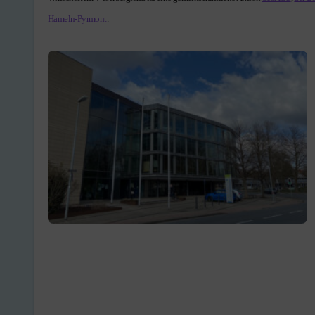
Hameln-Pyrmont
.