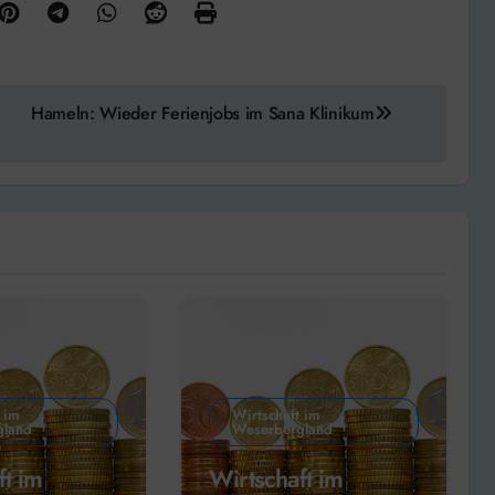
Hameln: Wieder Ferienjobs im Sana Klinikum
 im
Wirtschaft im
gland
Weserbergland
ft im
Wirtschaft im