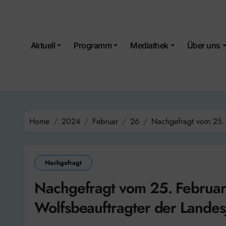
Skip
to
content
Aktuell
Programm
Mediathek
Über uns
Home
2024
Februar
26
Nachgefragt vom 25. 
Nachgefragt
Nachgefragt vom 25. Februa
Wolfsbeauftragter der Landes