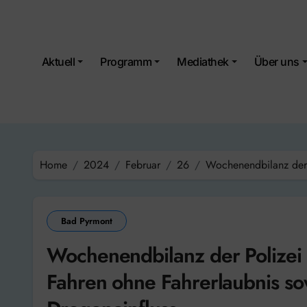
Skip
to
content
Aktuell
Programm
Mediathek
Über uns
Home
2024
Februar
26
Wochenendbilanz der 
Bad Pyrmont
Wochenendbilanz der Polizei
Fahren ohne Fahrerlaubnis so