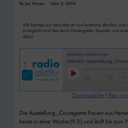
By Jan Hampe
März 2, 2024
Alle Beiträge auf radio-aktiv.de sind kostenfrei abrufbar un
Ermöglicht wird dies durch Fördergelder, Spenden und unser
aktiv!
Aktuelle Lokalbeiträge
Play
1x
Mute/Unmute
Rewi
Episode
Episode
10
Download file
|
Play in
Seco
Die Ausstellung „Couragierte Frauen aus Hameln und Umgebung“ im Hamelner Museum beginnt
heute in einer Woche (9.3.) und läuft bis zum 19