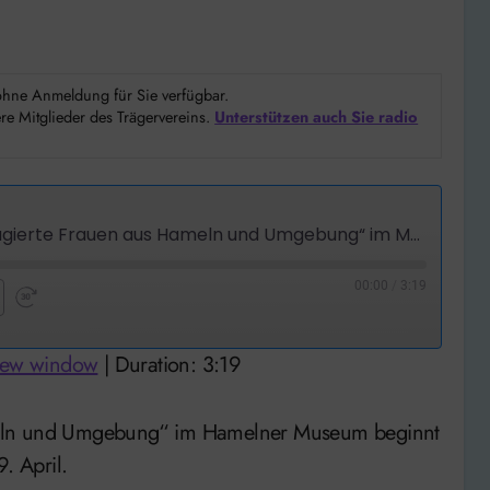
d ohne Anmeldung für Sie verfügbar.
e Mitglieder des Trägervereins.
Unterstützen auch Sie radio
Hameln: Ausstellung „Couragierte Frauen aus Hameln und Umgebung“ im Museum startet am 9. März
00:00
/
3:19
nd
Fast
Forward
 new window
|
Duration: 3:19
nds
30
seconds
. April.