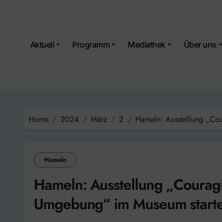
Skip
to
content
Aktuell
Programm
Mediathek
Über uns
Home
2024
März
2
Hameln: Ausstellung „Co
Hameln
Hameln: Ausstellung „Courag
Umgebung“ im Museum starte