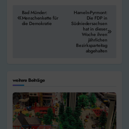
Beitragsnavigation
Bad Münder:
Hameln-Pyrmont:
Menschenkette für
Die FDP in
die Demokratie
Südniedersachsen
hat in dieser
Woche ihren
jährlichen
Bezirksparteitag
abgehalten
weitere Beiträge